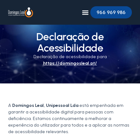
966 969 986
Declaração de
Acessibilidade
Declaração de acessibilidade para
https://domingosleal.pt/
A
Domingos Leal, Unipessoal Lda
está empenhada em
garantir a acessibilidade digital para pessoas com
deficiência. Estamos continuamente a melhorar a
experiência do utilizador para todos e a aplicar as normas
de acessibilidade relevantes.