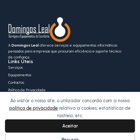
A
Domingos Leal
oferece serviços e equipamentos informáticos
pensados para empresas que procuram eficiência e suporte técnico
de confiança.
Links Úteis
Serviços
Equipamentos
Contactos
Política de Privacidade
Política de Cookies
Ao visitar o nosso site, o utilizador concorda com a nossa
Contactos
política de privacidade
relativa a cookies, estatísticas de
Avenida Condessa de Cuba, 21
7100-501 Estremoz
rastreio, etc.
geral@domingosleal.pt
Aceitar
966 969 986
Recusar